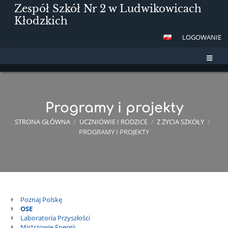
Zespół Szkół Nr 2 w Ludwikowicach
Kłodzkich
LOGOWANIE
Programy i projekty
STRONA GŁÓWNA
/
UCZNIOWIE I RODZICE
/
Z ŻYCIA SZKOŁY
/
PROGRAMY I PROJEKTY
Poznaj Polskę
Programy
OSE
i
Laboratoria Przyszłości
Mistrzowie Energii