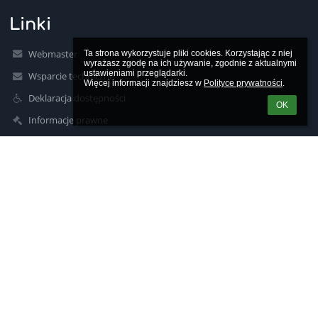
Linki
Webmaster
Ta strona wykorzystuje pliki cookies. Korzystając z niej 
wyrażasz zgodę na ich używanie, zgodnie z aktualnymi 
ustawieniami przeglądarki.

Wsparcie techniczne
Więcej informacji znajdziesz w 
Polityce prywatności
.
Deklaracja dostępności
OK
Informacje prawne
Polityka prywatności
Metryczka
Mapa strony
O nas
Kontakt
Aktualności
Kontakty
Zespół Szkół Nr 2 w Ludwikowicach Kłodzkich