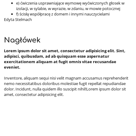
e) ćwiczenia usprawniające wymowę wyćwiczonych głosek w
izolacji, w sylabie, w wyrazie, w zdaniu, w mowie potocznej
f) ścisłą współpracę z domem i innymi nauczycielami
Edyta Stelmach
Nagłówek
Lorem ipsum dolor sit amet, consectetur adipisicing elit. Sint,
adipisci, quibusdam, ad ab quisquam esse aspernatur
exercitationem aliquam at fugit omnis vitae recusandae
eveniet.
Inventore, aliquam sequi nisi velit magnam accusamus reprehenderit
nemo necessitatibus doloribus molestiae fugit repellat repudiandae
dolor. Incidunt, nulla quidem illo suscipit nihil!Lorem ipsum dolor sit
amet, consectetur adipisicing elit.