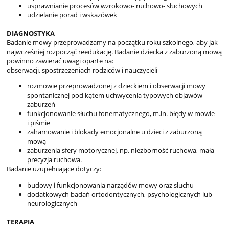
usprawnianie procesów wzrokowo- ruchowo- słuchowych
udzielanie porad i wskazówek
DIAGNOSTYKA
Badanie mowy przeprowadzamy na początku roku szkolnego, aby jak
najwcześniej rozpocząć reedukację. Badanie dziecka z zaburzoną mową
powinno zawierać uwagi oparte na:
obserwacji, spostrzeżeniach rodziców i nauczycieli
rozmowie przeprowadzonej z dzieckiem i obserwacji mowy
spontanicznej pod kątem uchwycenia typowych objawów
zaburzeń
funkcjonowanie słuchu fonematycznego, m.in. błędy w mowie
i piśmie
zahamowanie i blokady emocjonalne u dzieci z zaburzoną
mową
zaburzenia sfery motorycznej, np. niezborność ruchowa, mała
precyzja ruchowa.
Badanie uzupełniające dotyczy:
budowy i funkcjonowania narządów mowy oraz słuchu
dodatkowych badań ortodontycznych, psychologicznych lub
neurologicznych
TERAPIA