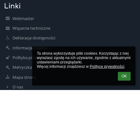
Linki
Webmaster
Wsparcie techniczne
Deklaracja dostępności
Informacje prawne
Ta strona wykorzystuje pliki cookies. Korzystając z niej 
Polityka prywatności
wyrażasz zgodę na ich używanie, zgodnie z aktualnymi 
ustawieniami przeglądarki.

Więcej informacji znajdziesz w 
Polityce prywatności
.
Metryczka
OK
Mapa strony
O nas
Kontakt
Aktualności
Kontakty
Zespół Szkół Nr 2 w Ludwikowicach Kłodzkich