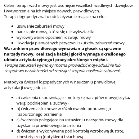
Celem terapii wad mowy jest usunięcie wszelkich wadliwych dźwięków
i wytworzenie na ich miejsce nowych, prawidłowych.
Terapia logopedyczna to oddziaływanie mające na celu:
usuwanie zaburzeń mowy
nauczanie mowy, która się nie wykształciła
wyrównywanie opóźnień rozwoju mowy
likwidacja pierwotnych przyczyn i skutków zaburzeń mowy
Warunkiem prawidłowego wymawiania głosek są sprawne
narządy mowy. Realizacja każdej głoski wymaga określonego
układu artykulacyjnego i pracy określonych mięśni.
Terapię zaburzeń wymowy można prowadzić indywidualnie lub
zespołowo w zależności od rodzaju i stopnia nasilenia zaburzeń.
Metodyka ćwiczeń logopedycznych w nauczaniu prawidłowej
artykulacji uwzględnia:
a) ćwiczenia usprawniające motorykę narządów mowy(języka,
warg, podniebienia, żuchwy)
b) ćwiczenia słuchowe w różnicowaniu poprawnego
i zaburzonego brzmienia
c) ćwiczenia polegające na ustawieniu narządów mowy dla
uzyskania prawidłowego brzmienia
d) ćwiczenia wykonywane pod kontrolą wzrokową (lustro),
kinestetyczną (dotykiem) i słuchową