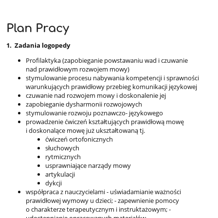
Plan Pracy
1. Zadania logopedy
Profilaktyka (zapobieganie powstawaniu wad i czuwanie
nad prawidłowym rozwojem mowy)
stymulowanie procesu nabywania kompetencji i sprawności
warunkujących prawidłowy przebieg komunikacji językowej
czuwanie nad rozwojem mowy i doskonalenie jej
zapobieganie dysharmonii rozwojowych
stymulowanie rozwoju poznawczo- językowego
prowadzenie ćwiczeń kształtujących prawidłową mowę
i doskonalące mowę już ukształtowaną tj.
ćwiczeń ortofonicznych
słuchowych
rytmicznych
usprawniające narządy mowy
artykulacji
dykcji
współpraca z nauczycielami - uświadamianie ważności
prawidłowej wymowy u dzieci; - zapewnienie pomocy
o charakterze terapeutycznym i instruktażowym; -