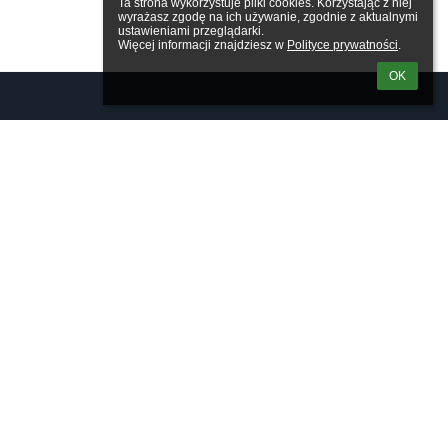
Ta strona wykorzystuje pliki cookies. Korzystając z niej 
wyrażasz zgodę na ich używanie, zgodnie z aktualnymi 
ustawieniami przeglądarki.

Więcej informacji znajdziesz w 
Polityce prywatności
.
OK
Linki
Webmaster
Wsparcie techniczne
Deklaracja dostępności
Informacje prawne
Polityka prywatności
Metryczka
Mapa strony
O nas
Kontakt