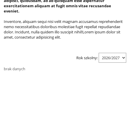
adipisci, quibusdam, ad ab quisquam esse aspernatur
exercitationem aliquam at fugit omnis vitae recusandae
eveniet.
Inventore, aliquam sequi nisi velit magnam accusamus reprehenderit
nemo necessitatibus doloribus molestiae fugit repellat repudiandae
dolor. Incidunt, nulla quidem illo suscipit nihil!Lorem ipsum dolor sit
amet, consectetur adipisicing elit.
Rok szkolny:
brak danych