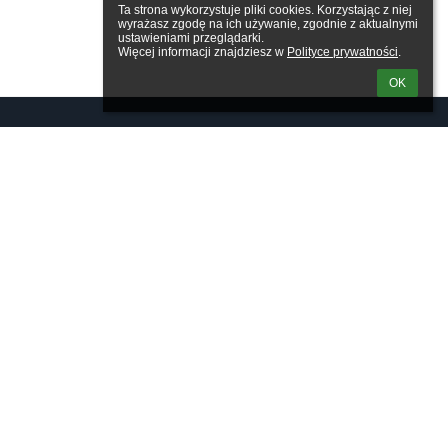
Ta strona wykorzystuje pliki cookies. Korzystając z niej 
wyrażasz zgodę na ich używanie, zgodnie z aktualnymi 
ustawieniami przeglądarki.

Więcej informacji znajdziesz w 
Polityce prywatności
.
OK
Linki
Webmaster
Wsparcie techniczne
Deklaracja dostępności
Informacje prawne
Polityka prywatności
Metryczka
Mapa strony
O nas