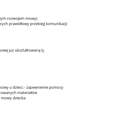
łowym rozwojem mowy)
cych prawidłowy przebieg komunikacji
wę już ukształtowaną tj.
mowy u dzieci; - zapewnienie pomocy
acowanych materiałów
ju mowy dziecka