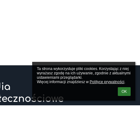
Ta strona wykorzystuje pliki cookies. Korzystając z niej 
wyrażasz zgodę na ich używanie, zgodnie z aktualnymi 
ustawieniami przeglądarki.

Więcej informacji znajdziesz w 
Polityce prywatności
.
ia
OK
łecznościowe