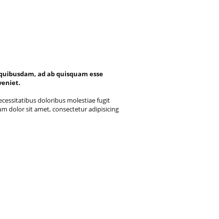
i, quibusdam, ad ab quisquam esse
veniet.
essitatibus doloribus molestiae fugit
um dolor sit amet, consectetur adipisicing