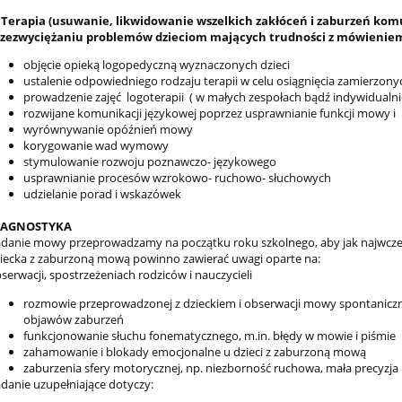
. Terapia (usuwanie, likwidowanie wszelkich zakłóceń i zaburzeń kom
zezwyciężaniu problemów dzieciom mających trudności z mówienie
objęcie opieką logopedyczną wyznaczonych dzieci
ustalenie odpowiedniego rodzaju terapii w celu osiągnięcia zamierzony
prowadzenie zajęć logoterapii ( w małych zespołach bądź indywidualni
rozwijane komunikacji językowej poprzez usprawnianie funkcji mowy i
wyrównywanie opóźnień mowy
korygowanie wad wymowy
stymulowanie rozwoju poznawczo- językowego
usprawnianie procesów wzrokowo- ruchowo- słuchowych
udzielanie porad i wskazówek
IAGNOSTYKA
danie mowy przeprowadzamy na początku roku szkolnego, aby jak najwcześ
iecka z zaburzoną mową powinno zawierać uwagi oparte na:
serwacji, spostrzeżeniach rodziców i nauczycieli
rozmowie przeprowadzonej z dzieckiem i obserwacji mowy spontanic
objawów zaburzeń
funkcjonowanie słuchu fonematycznego, m.in. błędy w mowie i piśmie
zahamowanie i blokady emocjonalne u dzieci z zaburzoną mową
zaburzenia sfery motorycznej, np. niezborność ruchowa, mała precyzja
danie uzupełniające dotyczy: