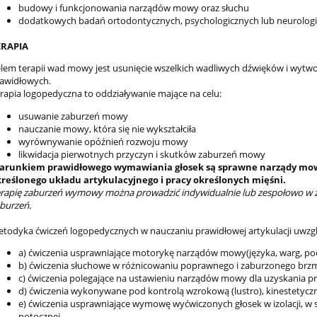
budowy i funkcjonowania narządów mowy oraz słuchu
dodatkowych badań ortodontycznych, psychologicznych lub neurolog
ERAPIA
lem terapii wad mowy jest usunięcie wszelkich wadliwych dźwięków i wytwo
awidłowych.
rapia logopedyczna to oddziaływanie mające na celu:
usuwanie zaburzeń mowy
nauczanie mowy, która się nie wykształciła
wyrównywanie opóźnień rozwoju mowy
likwidacja pierwotnych przyczyn i skutków zaburzeń mowy
runkiem prawidłowego wymawiania głosek są sprawne narządy mowy
reślonego układu artykulacyjnego i pracy określonych mięśni.
rapię zaburzeń wymowy można prowadzić indywidualnie lub zespołowo w zal
burzeń.
todyka ćwiczeń logopedycznych w nauczaniu prawidłowej artykulacji uwzgl
a) ćwiczenia usprawniające motorykę narządów mowy(języka, warg, po
b) ćwiczenia słuchowe w różnicowaniu poprawnego i zaburzonego brzm
c) ćwiczenia polegające na ustawieniu narządów mowy dla uzyskania 
d) ćwiczenia wykonywane pod kontrolą wzrokową (lustro), kinestetyczn
e) ćwiczenia usprawniające wymowę wyćwiczonych głosek w izolacji, w s
potocznej