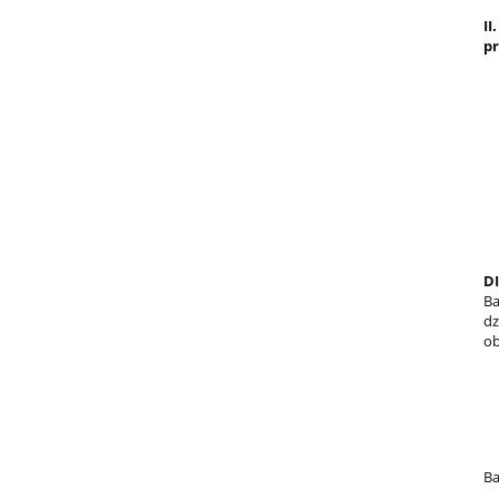
II
pr
D
Ba
dz
ob
Ba