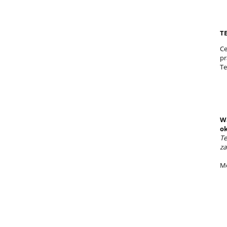
T
Ce
pr
Te
Wa
ok
Te
za
Me