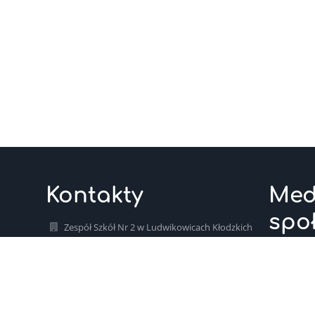
Kontakty
Med
spo
Zespół Szkół Nr 2 w Ludwikowicach Kłodzkich
sekretariat.zs2@gmina.nowaruda.pl
sekretariat.zs2@gmina.nowaruda.pl
748724700
ul. Wiejska 1