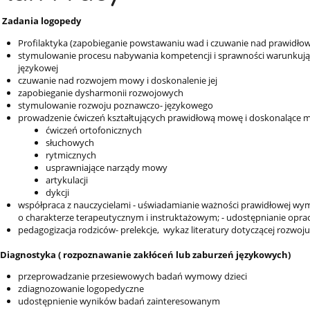
 Zadania logopedy
Profilaktyka (zapobieganie powstawaniu wad i czuwanie nad prawid
stymulowanie procesu nabywania kompetencji i sprawności warunkują
językowej
czuwanie nad rozwojem mowy i doskonalenie jej
zapobieganie dysharmonii rozwojowych
stymulowanie rozwoju poznawczo- językowego
prowadzenie ćwiczeń kształtujących prawidłową mowę i doskonalące mo
ćwiczeń ortofonicznych
słuchowych
rytmicznych
usprawniające narządy mowy
artykulacji
dykcji
współpraca z nauczycielami - uświadamianie ważności prawidłowej wy
o charakterze terapeutycznym i instruktażowym; - udostępnianie opr
pedagogizacja rodziców- prelekcje, wykaz literatury dotyczącej rozwo
 Diagnostyka ( rozpoznawanie zakłóceń lub zaburzeń językowych)
przeprowadzanie przesiewowych badań wymowy dzieci
zdiagnozowanie logopedyczne
udostępnienie wyników badań zainteresowanym