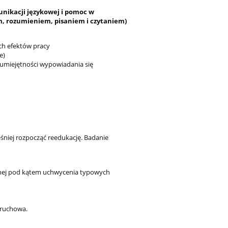
unikacji językowej i pomoc w
m, rozumieniem, pisaniem
i czytaniem)
ch efektów pracy
e)
 umiejętności wypowiadania się
niej rozpocząć reedukację. Badanie
znej pod kątem uchwycenia typowych
 ruchowa.