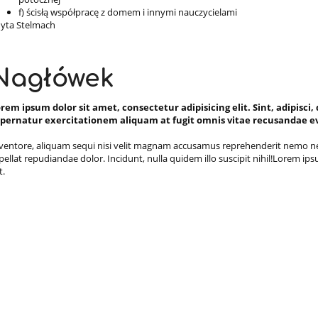
f) ścisłą współpracę z domem i innymi nauczycielami
yta Stelmach
Nagłówek
rem ipsum dolor sit amet, consectetur adipisicing elit. Sint, adipisc
pernatur exercitationem aliquam at fugit omnis vitae recusandae e
ventore, aliquam sequi nisi velit magnam accusamus reprehenderit nemo nec
pellat repudiandae dolor. Incidunt, nulla quidem illo suscipit nihil!Lorem ips
it.