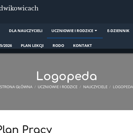
udwikowicach
I
DLA NAUCZYCIELI
UCZNIOWIE I RODZICE
E-DZIENNIK
5/2026
PLAN LEKCJI
RODO
KONTAKT
Logopeda
STRONA GŁÓWNA
/
UCZNIOWIE I RODZICE
/
NAUCZYCIELE
/
LOGOPEDA
Plan Pracy