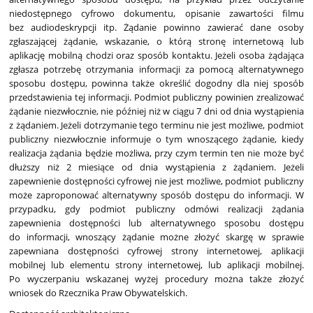
niedostępnego cyfrowo dokumentu, opisanie zawartości filmu
bez audiodeskrypcji itp. Żądanie powinno zawierać dane osoby
zgłaszającej żądanie, wskazanie, o którą stronę internetową lub
aplikację mobilną chodzi oraz sposób kontaktu. Jeżeli osoba żądająca
zgłasza potrzebę otrzymania informacji za pomocą alternatywnego
sposobu dostępu, powinna także określić dogodny dla niej sposób
przedstawienia tej informacji. Podmiot publiczny powinien zrealizować
żądanie niezwłocznie, nie później niż w ciągu 7 dni od dnia wystąpienia
z żądaniem. Jeżeli dotrzymanie tego terminu nie jest możliwe, podmiot
publiczny niezwłocznie informuje o tym wnoszącego żądanie, kiedy
realizacja żądania będzie możliwa, przy czym termin ten nie może być
dłuższy niż 2 miesiące od dnia wystąpienia z żądaniem. Jeżeli
zapewnienie dostępności cyfrowej nie jest możliwe, podmiot publiczny
może zaproponować alternatywny sposób dostępu do informacji. W
przypadku, gdy podmiot publiczny odmówi realizacji żądania
zapewnienia dostępności lub alternatywnego sposobu dostępu
do informacji, wnoszący żądanie możne złożyć skargę w sprawie
zapewniana dostępności cyfrowej strony internetowej, aplikacji
mobilnej lub elementu strony internetowej, lub aplikacji mobilnej.
Po wyczerpaniu wskazanej wyżej procedury można także złożyć
wniosek do Rzecznika Praw Obywatelskich.