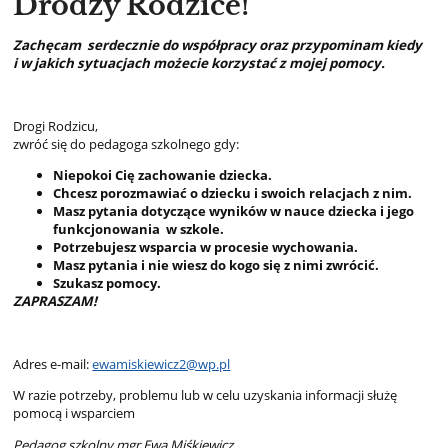
Drodzy Rodzice!
Zachęcam serdecznie do współpracy oraz przypominam kiedy
i
w jakich sytuacjach możecie korzystać z mojej pomocy.
Drogi Rodzicu,
zwróć się do pedagoga szkolnego gdy:
Niepokoi Cię zachowanie dziecka.
Chcesz porozmawiać o dziecku i swoich relacjach z nim.
Masz pytania dotyczące wyników w nauce dziecka i jego
funkcjonowania w szkole.
Potrzebujesz wsparcia w procesie wychowania.
Masz pytania i nie wiesz do kogo się z nimi zwrócić.
Szukasz pomocy.
ZAPRASZAM!
Adres e-mail:
ewamiskiewicz2@wp.pl
W razie potrzeby, problemu lub w celu uzyskania informacji służę
pomocą i wsparciem
Pedagog szkolny mgr Ewa Miśkiewicz