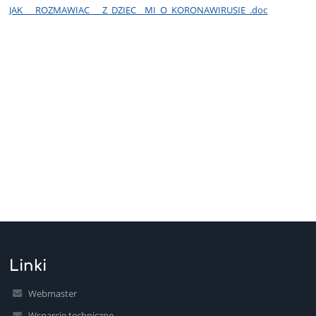
JAK___ROZMAWIAC___Z_DZIEC__MI_O_KORONAWIRUSIE_.doc
Linki
Webmaster
Wsparcie techniczne