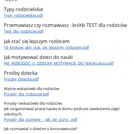
Typy rodzicielskie
Typy_rodzicielskie.pdf
Przemawiasz czy rozmawiasz - krótki TEST dla rodziców
Test_dla_rodzicow.pdf
Jak stać się lepszym rodzicem
10_krokow_aby_stac_sie_lepszym_rodzicem.pdf
Jak motywować dzieci do nauki
JAK_WZBUDZIC_U_DZIECKA_MOTYWACJE_DO_NAUKI.docx.pdf
Prośby dziecka
Prosby_Dziecka.pdf
Ważne wskazówki dla rodziców
Porady_dla_rodzicow.pdf
Porady i wskazówki dla rodziców.
Jak zorganizować pracę-naukę w domu podczas zawieszenia zajęć
szkolnych.
Porady_dla_uczniow_-_Jak_sie_uczyc_.pdf
Jak rozmawiać z dziećmi o koronawirusie?