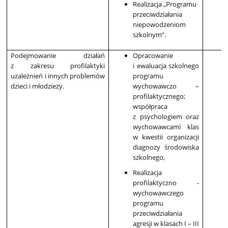
Realizacja „Programu
przeciwdziałania
niepowodzeniom
szkolnym”.
Podejmowanie działań
Opracowanie
z zakresu profilaktyki
i ewaluacja szkolnego
uzależnień i innych problemów
programu
dzieci i młodzieży.
wychowawczo –
profilaktycznego;
współpraca
z psychologiem oraz
wychowawcami klas
w kwestii organizacji
diagnozy środowiska
szkolnego,
Realizacja
profilaktyczno -
wychowawczego
programu
przeciwdziałania
agresji w klasach I – III