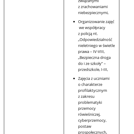
związanymi
z zrachowaniami
niebezpiecznymi,
Organizowanie zajęć
we współpracy
z policją nt.
„Odpowiedzialność
nieletniego w świetle
prawa – IV-VIII,
„Bezpieczna droga
do i ze szkoły” –
przedszkole, I-III,
Zajęcia z uczniami
o charakterze
profilaktycznym
z zakresu
problematyki
przemocy
rówieśniczej,
cyberprzemocy,
postaw
prospołecznych,