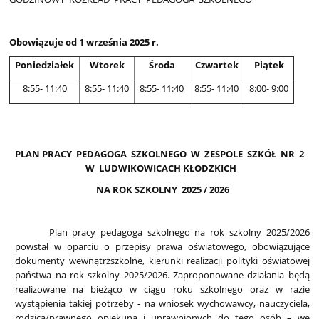
Obowiązuje od 1 września 2025 r.
Poniedziałek
Wtorek
Środa
Czwartek
Piątek
8:55- 11:40
8:55- 11:40
8:55- 11:40
8:55- 11:40
8:00- 9:00
PLAN PRACY PEDAGOGA SZKOLNEGO W ZESPOLE SZKÓŁ NR 2
W LUDWIKOWICACH KŁODZKICH
NA ROK SZKOLNY 2025 / 2026
Plan pracy pedagoga szkolnego na rok szkolny 2025/2026
powstał w oparciu o przepisy prawa oświatowego, obowiązujące
dokumenty wewnątrzszkolne, kierunki realizacji polityki oświatowej
państwa na rok szkolny 2025/2026. Zaproponowane działania będą
realizowane na bieżąco w ciągu roku szkolnego oraz w razie
wystąpienia takiej potrzeby - na wniosek wychowawcy, nauczyciela,
rodzica/prawnego opiekuna i uprawnionych do tego osób – we