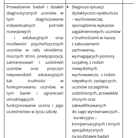
Prowadzenie badań i działań
Diagnoza sytuacji
diagnostycznych uczniów, w
dydaktyczno-opiekuńczo
tym diagnozowanie
– wychowawczej;
indywidualnych potrzeb
sporządzenie wykazów
rozwojowych
zagadnieniowych; uczniów
i edukacyjnych oraz
z trudnościami w nauce,
możliwości psychofizycznych
z zaburzeniami
uczniów w celu określenia
zachowania,,
mocnych stron, predyspozycji,
wymagających pomocy
zainteresowań i uzdolnień
socjalnej, z rodzin
uczniów oraz przyczyn
niewydolnych
niepowodzeń edukacyjnych
wychowawczo, z rodzin
lub trudności w
niepełnych, zastępczych,
funkcjonowaniu uczniów, w
uczniów szczególnie
tym barier i ograniczeń
uzdolnionych, przewlekle
utrudniających
chorych oraz
funkcjonowanie ucznia i jego
zakwalifikowanych
uczestnictwo w życiu szkoły.
do zajęć wyrównawczych ,
korekcyjno –
kompensacyjnych i innych
specjalistycznych
na podstawie badań