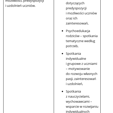
możliwości, predyspozycji
dotyczących
i uzdolnień uczniów.
predyspozycji
i możliwości uczniów
oraz ich
zainteresowań,
Psychoedukacja
rodziców – spotkania
tematyczne według
potrzeb,
Spotkania
indywidualne
i grupowe z uczniami
– motywowanie
do rozwoju własnych
pasji, zainteresowań
i uzdolnień,
Spotkania
z nauczycielami,
wychowawcami –
wsparcie w rozwijaniu
indywidualnych