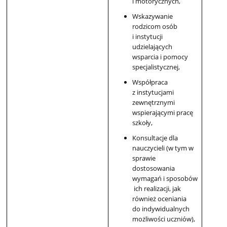
i motorycznych,
Wskazywanie
rodzicom osób
i instytucji
udzielających
wsparcia i pomocy
specjalistycznej,
Współpraca
z instytucjami
zewnętrznymi
wspierającymi pracę
szkoły,
Konsultacje dla
nauczycieli (w tym w
sprawie
dostosowania
wymagań i sposobów
ich realizacji, jak
również oceniania
do indywidualnych
możliwości uczniów),