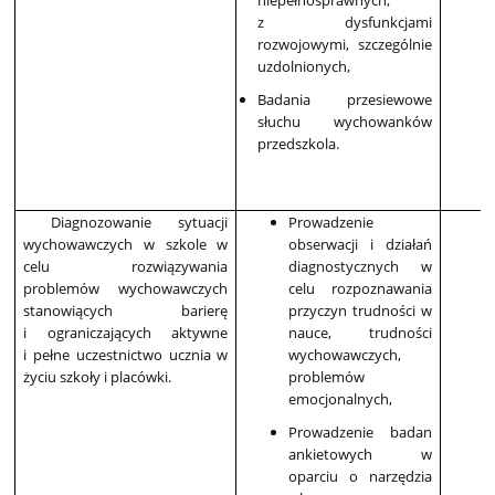
niepełnosprawnych,
z dysfunkcjami
rozwojowymi, szczególnie
uzdolnionych,
Badania przesiewowe
słuchu wychowanków
przedszkola.
Diagnozowanie sytuacji
Prowadzenie
wychowawczych w szkole w
obserwacji i działań
celu rozwiązywania
diagnostycznych w
problemów wychowawczych
celu rozpoznawania
stanowiących barierę
przyczyn trudności w
i ograniczających aktywne
nauce, trudności
i pełne uczestnictwo ucznia w
wychowawczych,
życiu szkoły i placówki.
problemów
emocjonalnych,
Prowadzenie badan
ankietowych w
oparciu o narzędzia