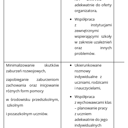
adekwatnie do oferty
organizatora,
Współpraca
z instytucjami
zewnętrznymi
wspierającymi szkoły
w zakresie uzależnień
oraz innych
problemów.
Minimalizowanie skutków
Ukierunkowane
zaburzeń rozwojowych,
rozmowy
indywidualne z
zapobieganie zaburzeniom
uczniami, rodzicami
zachowania oraz inicjowanie
i nauczycielami,
różnych form pomocy
Współpraca
w środowisku przedszkolnym,
z wychowawcami klas
szkolnym
– planowanie pracy
i pozaszkolnym uczniów.
z uczniem
adekwatnie do jego
indywidualnych