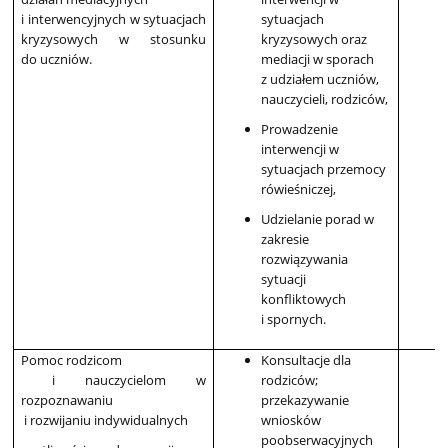
i interwencyjnych w sytuacjach
sytuacjach
kryzysowych w stosunku
kryzysowych oraz
do uczniów.
mediacji w sporach
z udziałem uczniów,
nauczycieli, rodziców,
Prowadzenie
interwencji w
sytuacjach przemocy
rówieśniczej,
Udzielanie porad w
zakresie
rozwiązywania
sytuacji
konfliktowych
i spornych.
Pomoc rodzicom
Konsultacje dla
i nauczycielom w
rodziców;
rozpoznawaniu
przekazywanie
i rozwijaniu indywidualnych
wniosków
poobserwacyjnych