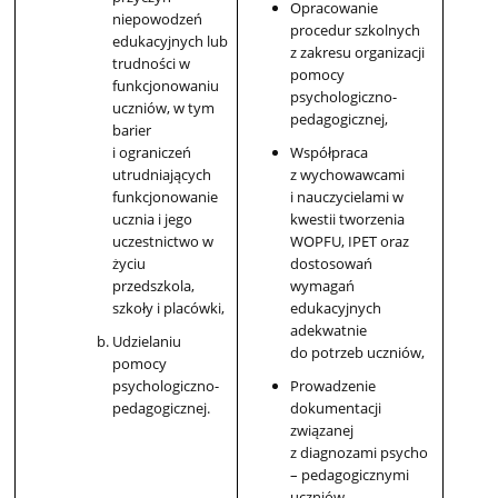
Opracowanie
niepowodzeń
procedur szkolnych
edukacyjnych lub
z zakresu organizacji
trudności w
pomocy
funkcjonowaniu
psychologiczno-
uczniów, w tym
pedagogicznej,
barier
i ograniczeń
Współpraca
utrudniających
z wychowawcami
funkcjonowanie
i nauczycielami w
ucznia i jego
kwestii tworzenia
uczestnictwo w
WOPFU, IPET oraz
życiu
dostosowań
przedszkola,
wymagań
szkoły i placówki,
edukacyjnych
adekwatnie
Udzielaniu
do potrzeb uczniów,
pomocy
psychologiczno-
Prowadzenie
pedagogicznej.
dokumentacji
związanej
z diagnozami psycho
– pedagogicznymi
uczniów,