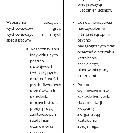
predyspozycji
i uzdolnień uczniów.
Wspieranie nauczycieli,
Udzielanie wsparcia
wychowawców grup
nauczycielom w
wychowawczych i innych
interpretacji opinii
specjalistów w:
psycho-
pedagogicznych oraz
Rozpoznawaniu
orzeczeń o potrzebie
indywidualnych
kształcenia
potrzeb
specjalnego,
rozwojowych
planowania pracy
i edukacyjnych
z uczniami,
oraz możliwości
psychofizycznych
Pomoc
uczniów w celu
wychowawcom w
określenia
zakresie tworzenia
mocnych stron,
dokumentacji
predyspozycji,
związanej
zainteresowań
z organizacją
i uzdolnień
kształcenia
uczniów oraz
specjalnego,
przyczyn