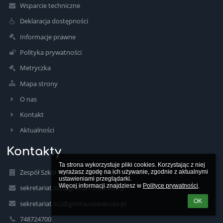
Wsparcie techniczne
Deklaracja dostępności
Informacje prawne
Polityka prywatności
Metryczka
Mapa strony
O nas
Kontakt
Aktualności
Kontakty
Ta strona wykorzystuje pliki cookies. Korzystając z niej 
Zespół Szkół Nr 2 w Ludwikowicach Kłodzkich
wyrażasz zgodę na ich używanie, zgodnie z aktualnymi 
ustawieniami przeglądarki.

Więcej informacji znajdziesz w 
Polityce prywatności
.
sekretariat.zs2@gmina.nowaruda.pl
OK
sekretariat.zs2@gmina.nowaruda.pl
748724700